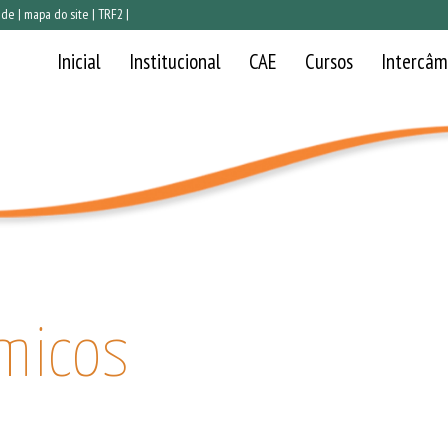
ade
|
mapa do site
|
TRF2
|
Navegação principal
Inicial
Institucional
CAE
Cursos
Intercâm
êmicos