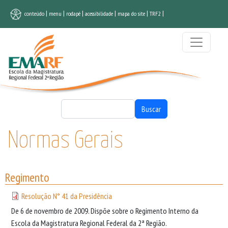
Pular para o conteúdo principal
|
|
|
|
|
|
conteúdo
menu
rodapé
acessibilidade
mapa do site
TRF2
Buscar
Buscar
Normas Gerais
Regimento
Resolução N° 41 da Presidência
De 6 de novembro de 2009. Dispõe sobre o Regimento Interno da
Escola da Magistratura Regional Federal da 2ª Região.