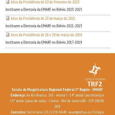
Atos da Presidência de 10 de fevereiro de 2023
Instituem a Diretoria da EMARF no Biênio 2023-2025
Atos da Presidência de 23 de março de 2021
Instituem a Diretoria da EMARF no Biênio 2021-2023
Atos da Presidência de 28 e 29 de março de 2018
Instituem a Diretoria da EMARF no Biênio 2017-2019
Escola da Magistratura Regional Federal 2ª Região - EMARF
Endereço:
Av. Rio Branco, 243 - Anexo I - 14º andar (secretaria) e
13º andar (salas de aula) - Centro - Rio de Janeiro/RJ - CEP 20040-
009
Contatos:
Secretaria: (21) 3218-8648
| Estágio
emarf@trf2.jus.br