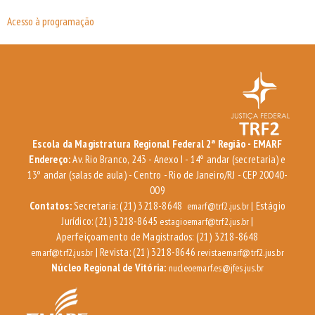
Acesso à programação
Escola da Magistratura Regional Federal 2ª Região - EMARF
Endereço:
Av. Rio Branco, 243 - Anexo I - 14º andar (secretaria) e
13º andar (salas de aula) - Centro - Rio de Janeiro/RJ - CEP 20040-
009
Contatos:
Secretaria: (21) 3218-8648
| Estágio
emarf@trf2.jus.br
Jurídico: (21) 3218-8645
|
estagioemarf@trf2.jus.br
Aperfeiçoamento de Magistrados: (21) 3218-8648
| Revista: (21) 3218-8646
emarf@trf2.jus.br
revistaemarf@trf2.jus.br
Núcleo Regional de Vitória:
nucleoemarf.es@jfes.jus.br