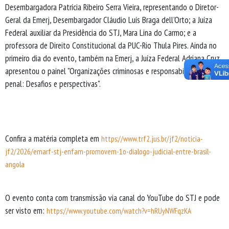
Desembargadora Patrícia Ribeiro Serra Vieira, representando o Diretor-
Geral da Emerj, Desembargador Cláudio Luís Braga dell’Orto; a Juíza
Federal auxiliar da Presidência do STJ, Mara Lina do Carmo; e a
professora de Direito Constitucional da PUC-Rio Thula Pires. Ainda no
primeiro dia do evento, também na Emerj, a Juíza Federal Adriana Cruz
apresentou o painel "Organizações criminosas e responsabilização
penal: Desafios e perspectivas".
Confira a matéria completa em
https://www.trf2.jus.br/jf2/noticia-
jf2/2026/emarf-stj-enfam-promovem-1o-dialogo-judicial-entre-brasil-
angola
O evento conta com transmissão via canal do YouTube do STJ e pode
ser visto em:
https://www.youtube.com/watch?v=hRUyNWFqzKA