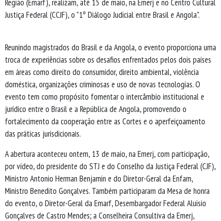
Região (Emarf), realizam, até 15 de maio, na Emerj e no Centro Cultural
Justiça Federal (CCJF), o "1º Diálogo Judicial entre Brasil e Angola".
Reunindo magistrados do Brasil e da Angola, o evento proporciona uma
troca de experiências sobre os desafios enfrentados pelos dois países
em áreas como direito do consumidor, direito ambiental, violência
doméstica, organizações criminosas e uso de novas tecnologias. O
evento tem como propósito fomentar o intercâmbio institucional e
jurídico entre o Brasil e a República de Angola, promovendo o
fortalecimento da cooperação entre as Cortes e o aperfeiçoamento
das práticas jurisdicionais.
A abertura aconteceu ontem, 13 de maio, na Emerj, com participação,
por vídeo, do presidente do STJ e do Conselho da Justiça Federal (CJF),
Ministro Antonio Herman Benjamin e do Diretor-Geral da Enfam,
Ministro Benedito Gonçalves. Também participaram da Mesa de honra
do evento, o Diretor-Geral da Emarf, Desembargador Federal Aluisio
Gonçalves de Castro Mendes; a Conselheira Consultiva da Emerj,