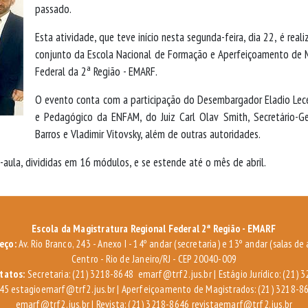
passado.
Esta atividade, que teve início nesta segunda-feira, dia 22, é real
conjunto da Escola Nacional de Formação e Aperfeiçoamento de M
Federal da 2ª Região - EMARF.
O evento conta com a participação do Desembargador Eladio Lece
e Pedagógico da ENFAM, do Juiz Carl Olav Smith, Secretário-Ge
Barros e Vladimir Vitovsky, além de outras autoridades.
aula, divididas em 16 módulos, e se estende até o mês de abril.
Escola da Magistratura Regional Federal 2ª Região - EMARF
eço:
Av. Rio Branco, 243 - Anexo I - 14º andar (secretaria) e 13º andar (salas de 
Centro - Rio de Janeiro/RJ - CEP 20040-009
tatos:
Secretaria: (21) 3218-8648
emarf@trf2.jus.br
| Estágio Jurídico: (21) 
645
estagioemarf@trf2.jus.br
| Aperfeiçoamento de Magistrados: (21) 3218-8
emarf@trf2.jus.br
| Revista: (21) 3218-8646
revistaemarf@trf2.jus.br