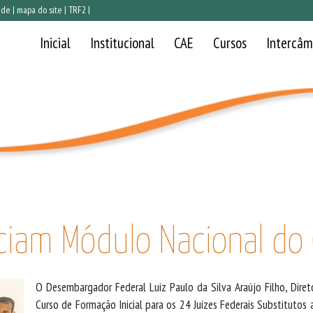
ade
|
mapa do site
|
TRF2
|
Navegação principal
Inicial
Institucional
CAE
Cursos
Intercâm
ciam Módulo Nacional do
O Desembargador Federal Luiz Paulo da Silva Araújo Filho, Diret
Curso de Formação Inicial para os 24 Juízes Federais Substituto