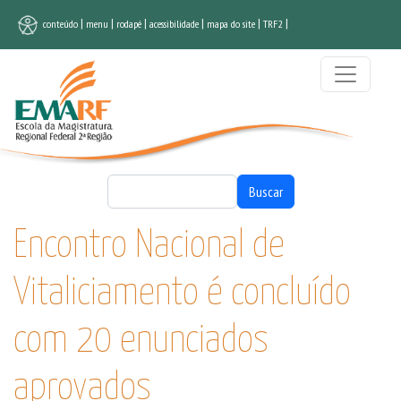
Pular para o conteúdo principal
|
|
|
|
|
|
conteúdo
menu
rodapé
acessibilidade
mapa do site
TRF2
Buscar
Buscar
Encontro Nacional de
Vitaliciamento é concluído
com 20 enunciados
aprovados