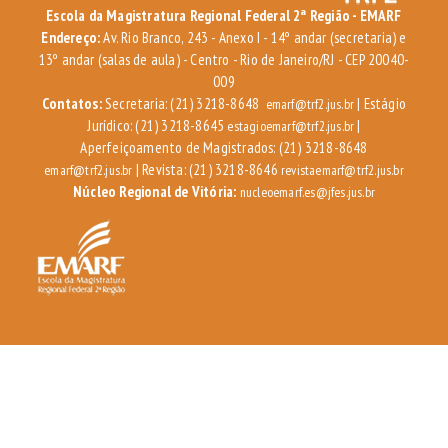
Escola da Magistratura Regional Federal 2ª Região - EMARF
Endereço:
Av. Rio Branco, 243 - Anexo I - 14º andar (secretaria) e
13º andar (salas de aula) - Centro - Rio de Janeiro/RJ - CEP 20040-
009
Contatos:
Secretaria: (21) 3218-8648
| Estágio
emarf@trf2.jus.br
Jurídico: (21) 3218-8645
|
estagioemarf@trf2.jus.br
Aperfeiçoamento de Magistrados: (21) 3218-8648
| Revista: (21) 3218-8646
emarf@trf2.jus.br
revistaemarf@trf2.jus.br
Núcleo Regional de Vitória:
nucleoemarf.es@jfes.jus.br