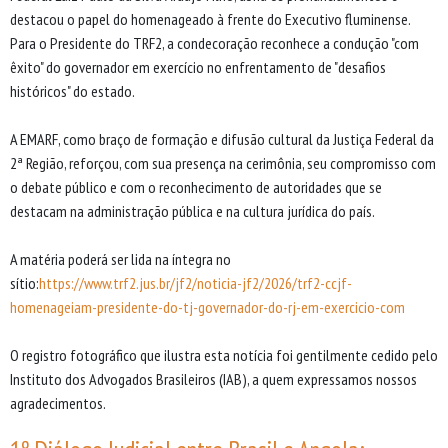
destacou o papel do homenageado à frente do Executivo fluminense.
Para o Presidente do TRF2, a condecoração reconhece a condução "com
êxito" do governador em exercício no enfrentamento de "desafios
históricos" do estado.
A EMARF, como braço de formação e difusão cultural da Justiça Federal da
2ª Região, reforçou, com sua presença na cerimônia, seu compromisso com
o debate público e com o reconhecimento de autoridades que se
destacam na administração pública e na cultura jurídica do país.
A matéria poderá ser lida na íntegra no
sítio:
https://www.trf2.jus.br/jf2/noticia-jf2/2026/trf2-ccjf-
homenageiam-presidente-do-tj-governador-do-rj-em-exercicio-com
O registro fotográfico que ilustra esta notícia foi gentilmente cedido pelo
Instituto dos Advogados Brasileiros (IAB), a quem expressamos nossos
agradecimentos.