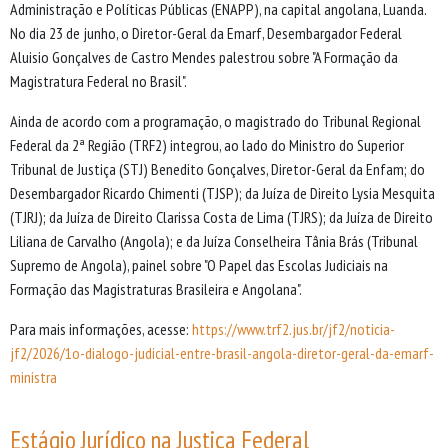
Administração e Políticas Públicas (ENAPP), na capital angolana, Luanda.
No dia 23 de junho, o Diretor-Geral da Emarf, Desembargador Federal
Aluisio Gonçalves de Castro Mendes palestrou sobre "A Formação da
Magistratura Federal no Brasil".
Ainda de acordo com a programação, o magistrado do Tribunal Regional
Federal da 2ª Região (TRF2) integrou, ao lado do Ministro do Superior
Tribunal de Justiça (STJ) Benedito Gonçalves, Diretor-Geral da Enfam; do
Desembargador Ricardo Chimenti (TJSP); da Juíza de Direito Lysia Mesquita
(TJRJ); da Juíza de Direito Clarissa Costa de Lima (TJRS); da Juíza de Direito
Liliana de Carvalho (Angola); e da Juíza Conselheira Tânia Brás (Tribunal
Supremo de Angola), painel sobre "O Papel das Escolas Judiciais na
Formação das Magistraturas Brasileira e Angolana".
Para mais informações, acesse:
https://www.trf2.jus.br/jf2/noticia-
jf2/2026/1o-dialogo-judicial-entre-brasil-angola-diretor-geral-da-emarf-
ministra
Estágio Jurídico na Justiça Federal