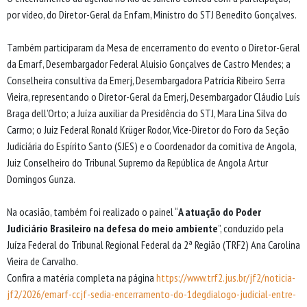
por vídeo, do Diretor-Geral da Enfam, Ministro do STJ Benedito Gonçalves.
Também participaram da Mesa de encerramento do evento o Diretor-Geral
da Emarf, Desembargador Federal Aluisio Gonçalves de Castro Mendes; a
Conselheira consultiva da Emerj, Desembargadora Patrícia Ribeiro Serra
Vieira, representando o Diretor-Geral da Emerj, Desembargador Cláudio Luís
Braga dell’Orto; a Juíza auxiliar da Presidência do STJ, Mara Lina Silva do
Carmo; o Juiz Federal Ronald Krüger Rodor, Vice-Diretor do Foro da Seção
Judiciária do Espírito Santo (SJES) e o Coordenador da comitiva de Angola,
Juiz Conselheiro do Tribunal Supremo da República de Angola Artur
Domingos Gunza.
Na ocasião, também foi realizado o painel “
A atuação do Poder
Judiciário Brasileiro na defesa do meio ambiente
”, conduzido pela
Juíza Federal do Tribunal Regional Federal da 2ª Região (TRF2) Ana Carolina
Vieira de Carvalho.
Confira a matéria completa na página
https://www.trf2.jus.br/jf2/noticia-
jf2/2026/emarf-ccjf-sedia-encerramento-do-1degdialogo-judicial-entre-