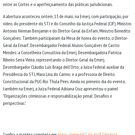
entre as Cortes e o aperfeiçoamento das práticas jurisdicionais.
A abertura aconteceu ontem, 13 de maio, na Emerj, com participação, por
vídeo, do presidente do STJ e do Conselho da Justiça Federal (CJF), Ministro
Antonio Herman Benjamin e do Diretor-Geral da Enfam, Ministro Benedito
Gonçalves. Também participaram da Mesa de honra do evento, o Diretor-
Geral da Emarf, Desembargador Federal Aluisio Gonçalves de Castro
Mendes; a Conselheira Consultiva da Emerj, Desembargadora Patrícia
Ribeiro Serra Vieira, representando o Diretor-Geral da Emerj,
Desembargador Cláudio Luís Braga dell’Orto; a Juíza Federal auxiliar da
Presidência do STJ, Mara Lina do Carmo; e a professora de Direito
Constitucional da PUC-Rio Thula Pires. Ainda no primeiro dia do evento,
também na Emerj, a Juíza Federal Adriana Cruz apresentou o painel
"Organizações criminosas e responsabilização penal: Desafios e
perspectivas".
Confira a matéria completa em
https://www.trf2.jus.br/jf2/noticia-