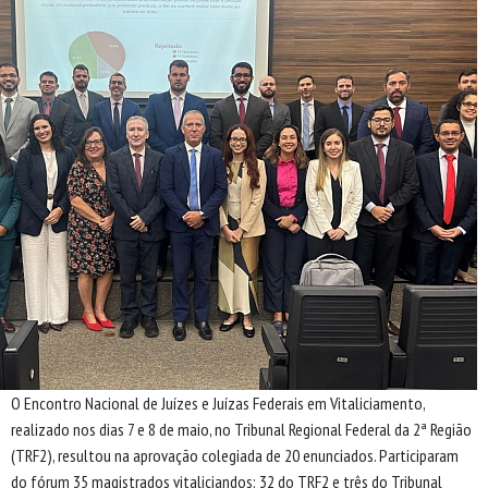
O Encontro Nacional de Juízes e Juízas Federais em Vitaliciamento,
realizado nos dias 7 e 8 de maio, no Tribunal Regional Federal da 2ª Região
(TRF2), resultou na aprovação colegiada de 20 enunciados. Participaram
do fórum 35 magistrados vitaliciandos: 32 do TRF2 e três do Tribunal