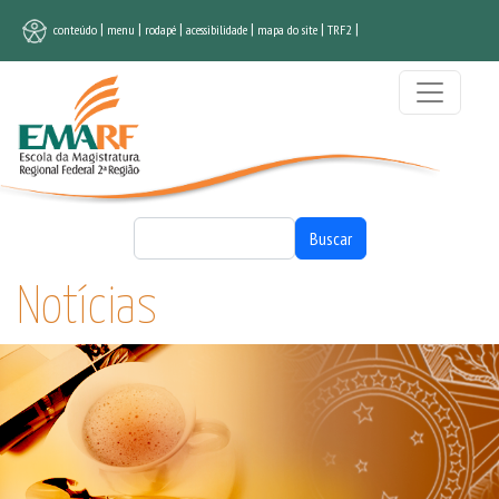
Pular para o conteúdo principal
|
|
|
|
|
|
conteúdo
menu
rodapé
acessibilidade
mapa do site
TRF2
Buscar
Buscar
Notícias