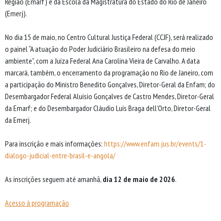
Região (Emarf) e da Escola da Magistratura do Estado do Rio de Janeiro
(Emerj).
No dia 15 de maio, no Centro Cultural Justiça Federal (CCJF), será realizado
o painel “A atuação do Poder Judiciário Brasileiro na defesa do meio
ambiente”, com a Juíza Federal Ana Carolina Vieira de Carvalho. A data
marcará, também, o encerramento da programação no Rio de Janeiro, com
a participação do Ministro Benedito Gonçalves, Diretor-Geral da Enfam; do
Desembargador Federal Aluisio Gonçalves de Castro Mendes, Diretor-Geral
da Emarf; e do Desembargador Cláudio Luís Braga dell’Orto, Diretor-Geral
da Emerj.
Para inscrição e mais informações:
https://www.enfam.jus.br/events/1-
dialogo-judicial-entre-brasil-e-angola/
As inscrições seguem até amanhã,
dia 12 de maio de 2026
.
Acesso à programação